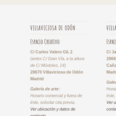
VILLAVICIOSA DE ODÓN
VILL
Espacio Creativo
Espac
C/ Carlos Valero Gil, 2
C/ J
(antes C/ Gran Vía, a la altura
2869
de C/ Móstoles, 14)
Cañ
28670 Villaviciosa de Odón
Madr
Madrid
Galer
Galería de arte:
Horar
Horario comercial y fuera de
éste,
éste, solicitar cita previa.
Ver u
Ver ubicación y datos de
cont
contacto