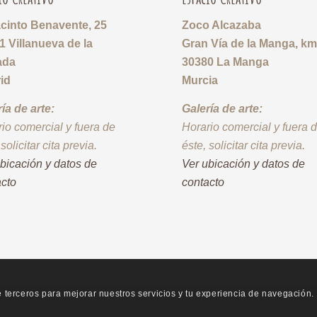
acinto Benavente, 25
Zoco Alcazaba
1 Villanueva de la
Gran Vía de la Manga, km
ada
30380 La Manga
id
Murcia
ía de arte:
Galería de arte:
io comercial y fuera de
Horario comercial y fuera 
 solicitar cita previa.
éste, solicitar cita previa.
bicación y datos de
Ver ubicación y datos de
acto
contacto
de terceros para mejorar nuestros servicios y tu experiencia de navegación.