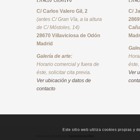
C/ Carlos Valero Gil, 2
C/ J
(antes C/ Gran Vía, a la altura
2869
de C/ Móstoles, 14)
Cañ
28670 Villaviciosa de Odón
Madr
Madrid
Galer
Galería de arte:
Horar
Horario comercial y fuera de
éste,
éste, solicitar cita previa.
Ver u
Ver ubicación y datos de
cont
contacto
Este sitio web utiliza cookies propias y 
sitio web creado por
(tu)espacioonline